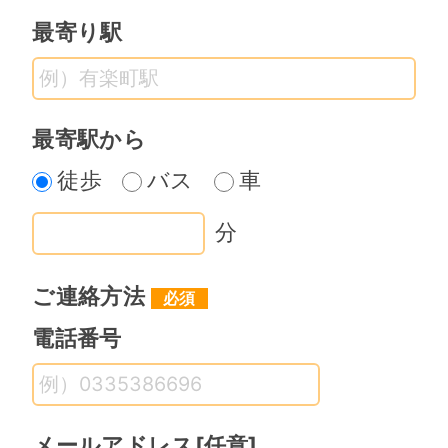
る。
最寄り駅
８、この確認書に記載されていない
事項について、疑義等が生じた場合
には、甲乙双方信義誠実の原則に基
最寄駅から
づき、解決するものとする。
徒歩
バス
車
以上の内容を証するため本書を２通
作成し甲乙それぞれ記名捺印の上、
分
各１通を保有するものとする。
ご連絡方法
■確認書(売却)について
委託者（以下「甲」という）と、受
電話番号
託者･バ－トンオフィス株式会社（以
下「乙」という）は、下記の通りに
て確認書を取り交わす。
メールアドレス
[任意]