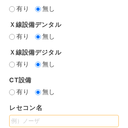
[お問合わせ先］
有り
無し
バートンオフィス株式会社
東京都中央区銀座4-3-10 モトキＮ４
Ｘ線設備デンタル
ビル７階
有り
無し
電話：03-3538-6696 受付時間：9
時～18時(日祝を除く)
Ｘ線設備デジタル
有り
無し
CT設備
有り
無し
レセコン名