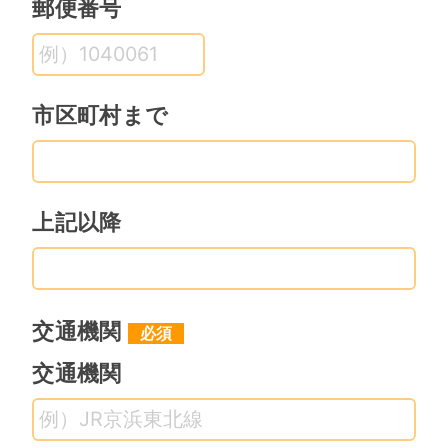
者に依頼している場合、そのことを
郵便番号
乙に伝える義務を有する。
５、乙は、甲が借主と賃貸借契約締
結後に本物件に瑕疵があることがあ
市区町村まで
った場合においても、その責は負わ
ない。
６、乙は、本物件の物件内容紹介に
上記以降
ついて、自社のホ－ムペ－ジに匿名
で掲載する。
７、甲が乙を通さず乙の紹介した借
交通機関
主と直接或いは乙以外の第三者に依
頼して賃貸借契約を締結した場合に
交通機関
は、乙はその損害賠償として、委託
手数料の２倍の金額を甲に請求す