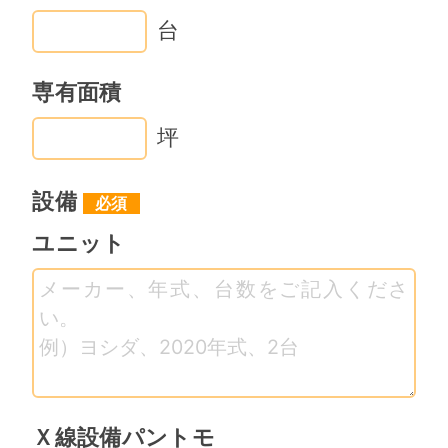
７、甲が乙を通さず乙の紹介した買
台
主と直接或いは乙以外の第三者に依
頼して売買契約を締結した場合に
専有面積
は、乙はその損害賠償として、売買
坪
委託手数料の２倍の金額を甲に請求
する。
設備
８、この確認書に記載されていない
ユニット
事項について、疑義等が生じた場合
には、甲乙双方信義誠実の原則に基
づき、解決するものとする。
以上の内容を証するため本書を２通
作成し甲乙それぞれ記名捺印の上、
各１通を保有するものとする。
Ｘ線設備パントモ