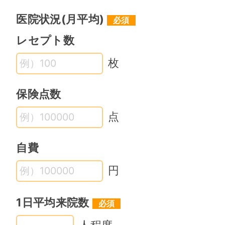
医院状況(月平均)
レセプト数
枚
保険点数
点
自費
円
1日平均来院数
人程度