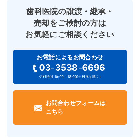
を送付するため。
歯科医院の譲渡・継承・
3) 当社サービスをご提供する際の
売却をご検討の方は
ご連絡のため。
お気軽にご相談ください
2.第三者提供
当社は、法令に定められた場合を
お電話によるお問合わせ
除き、お客様の同意を得ず第三者
03-3538-6696
に個人情報の提供は行いません。
受付時間 10:00～18:00(土日祝を除く)
3.開示請求
当社が保有するお客様の個人情報
お問合わせフォームは
について、開示・訂正・利用停止・
こちら
削除をご希望されるときは、当社
までご連絡ください。ご本人確認