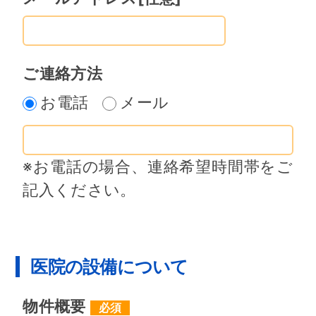
－－－－－－－－記－－－－－－－－
１、甲は、乙所定の別紙添付の［歯
科医院売却申込書］記載の物件（以下
ご連絡方法
「本物件」という）の売却を乙に委
お電話
メール
託する。
２、乙は、出来るだけ速やかに本物
件の買主を探し、甲に紹介するもの
※お電話の場合、連絡希望時間帯をご
とする。
記入ください。
３、甲は、本物件の売却が纏まり、
買主から売却代金が入金された時点
で、次の売却委託手数料を現金に
医院の設備について
て、乙に支払うことを約諾する。コ
ンサルタント料は、売却代金が1千万
物件概要