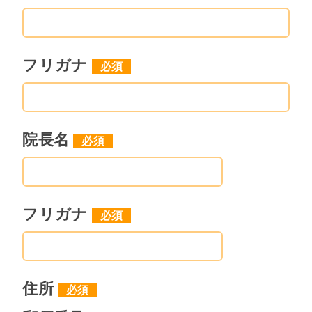
２、乙は、出来るだけ速やかに本物
件の借主を探し、甲に紹介するもの
とする。
フリガナ
３、甲は、本物件の賃貸が纏まり、
借主と賃貸借契約が締結された時点
で、次の委託手数料を現金にて、乙
院長名
に支払うことを約諾する。コンサル
タント料は売却代金が1千万円以下の
場合は110万円(税込み)、売却代金が1
フリガナ
千万円以上の場合は売却代金の11%
(税込み)。尚、本金額は１件当りの金
額である。
住所
４、甲は、本物件の賃貸を乙以外の