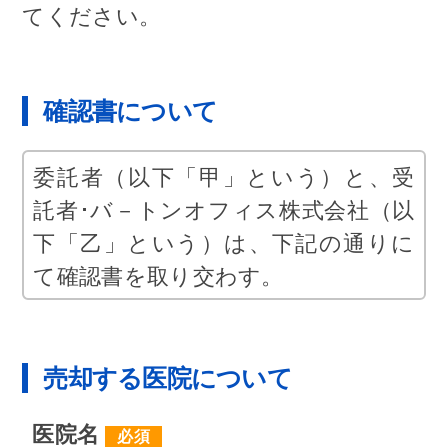
てください。
確認書について
委託者（以下「甲」という）と、受
託者･バ－トンオフィス株式会社（以
下「乙」という）は、下記の通りに
て確認書を取り交わす。
－－－－－－－－記－－－－－－－－
１、甲は、乙所定の別紙添付の［歯
科医院賃貸申込書］記載の物件（以下
売却する医院について
「本物件」という）の賃貸を乙に委
医院名
託する。