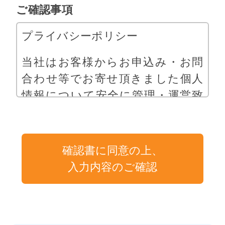
ご確認事項
プライバシーポリシー
当社はお客様からお申込み・お問
合わせ等でお寄せ頂きました個人
情報について安全に管理・運営致
します。
1.利用目的
確認書に同意の上、
当社は、取得した個人情報を以下
入力内容のご確認
の目的で利用致します。
1) お客様のご相談、お問合わせに
お応えするため。
2) お客様からのご依頼により資料