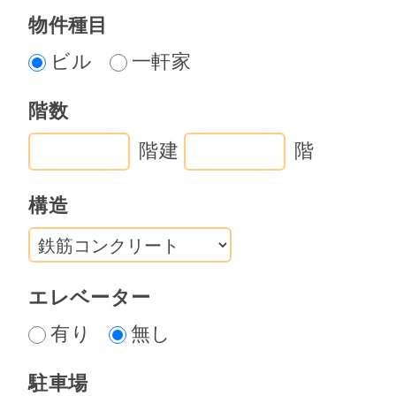
円以下の場合は110万円(税込み)、売
物件種目
却代金が1千万円以上の場合は売却代
金の11%(税込み)。尚、本金額は１件
ビル
一軒家
当りの金額であり、売買金額と連動
階数
しない。
４、甲は、本物件の売却を乙以外の
階建
階
者に依頼している場合、そのことを
構造
乙に伝える義務を有する。
５、乙は、売買契約締結後に本物件
に瑕疵があることがあった場合にお
いても、その責は負わない。
エレベーター
６、乙は、本物件の物件内容紹介に
有り
無し
ついて、自社のホ－ムペ－ジに匿名
で掲載する。
駐車場